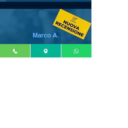
Marco A.
Prima volta con gli occhiali
progressivi e zero idee su cosa
scegliere. Ho fatto penare Lorenzo
non poco prima di decidermi sulla
montatura, ma non ha mai perso la
pazienza — anzi, ha spiegato tutto
con calma e mi ha lasciato tutto il
tempo che volevo.
Lenti di ottima qualità, la visione è
subito stata nitida e confortevole
anche nei primi giorni. Prezzo onesto.
Tornerò.