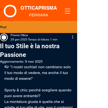
OTTICAPRISMA
FERRARA
Post
Prisma Ottica
29 gen 2025
Tempo di lettura: 1 min
Il tuo Stile è la nostra
Passione
Aggiornamento:
9 mar 2025
👓 "I nostri occhiali non cambiano solo 
il tuo modo di vedere, ma anche il tuo 
modo di essere!"
Sporty & chic: perché scegliere quando 
puoi avere entrambi? 
La montatura giusta è quella che si 
adatta al tuo stile di vita, non il contrario!