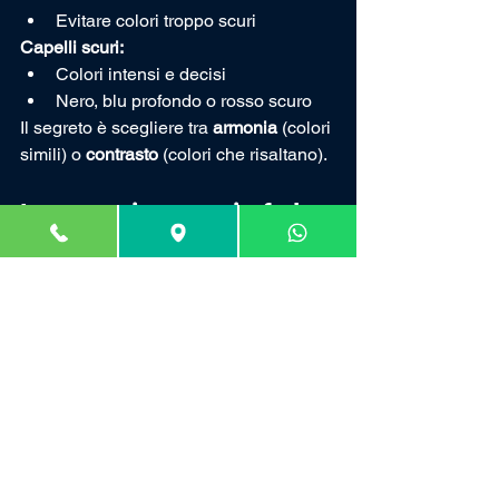
Evitare colori troppo scuri
Capelli scuri:
Colori intensi e decisi
Nero, blu profondo o rosso scuro
Il segreto è scegliere tra 
armonia
 (colori 
simili) o 
contrasto
 (colori che risaltano).
La prova in negozio fa la 
vera differenza
Le regole generali sono un ottimo 
punto di partenza, ma ogni persona ha 
caratteristiche uniche: proporzioni del 
viso, stile personale, postura degli 
occhiali e comfort visivo.
Per questo la scelta migliore nasce 
sempre da una 
prova guidata
, con il 
consiglio di un professionista che 