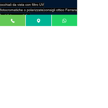
occhiali da vista con filtro UV
fotocromatiche o polarizzate
consigli ottico Ferrara
lenti fotocromatiche
occhiali che si scuriscono al sole
Mostra tutti
Post recenti