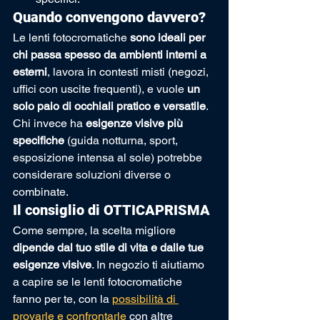
Quando convengono davvero?
Le lenti fotocromatiche 
sono ideali per 
chi passa spesso da ambienti interni a 
esterni
, lavora in contesti misti (negozi, 
uffici con uscite frequenti), e vuole 
un 
solo paio di occhiali pratico e versatile
.
Chi invece ha 
esigenze visive più 
specifiche
 (guida notturna, sport, 
esposizione intensa al sole) potrebbe 
considerare soluzioni diverse o 
combinate.
Il consiglio di OTTICAPRISMA
Come sempre, la scelta migliore 
dipende dal tuo stile di vita e dalle tue 
esigenze visive
. In negozio ti aiutiamo 
a capire se le lenti fotocromatiche 
fanno per te, con la 
possibilità di 
provarle e confrontarle
 con altre 