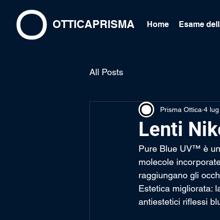
OTTICAPRISMA
Home
Esame dell
All Posts
Prisma Ottica
4 lu
Lenti Ni
Pure Blue UV™ è una 
molecole incorporate 
raggiungano gli occh
Estetica migliorata: 
antiestetici riflessi bl