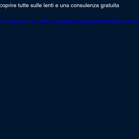
coprire tutte sulle lenti e una consulenza gratuita  
ic.com/video/bc318c_2f41a7cd2d40472abc2b318c50df55ef/720p/m