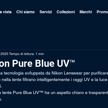
a vista
Chi siamo
Servizi
Collezioni
Marchi
Promo
g 2025
Tempo di lettura: 1 min
kon Pure Blue UV™
tecnologia sviluppata da Nikon Lenswear per purificare 
nella lente filtrano intelligentemente i raggi UV e la luce
i.
la lente Pure Blue UV™ ha un aspetto chiaro e trasparente
u.