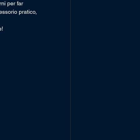
ni per far 
essorio pratico, 
e!