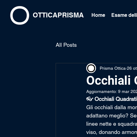
OTTICAPRISMA
Home
Esame dell
All Posts
Prisma Ottica
26 ot
Occhiali 
Aggiornamento:
9 mar 20
👓 Occhiali Quadrati:
Gli occhiali dalla mo
adattano meglio? Se 
linee nette e squadrat
viso, donando armoni