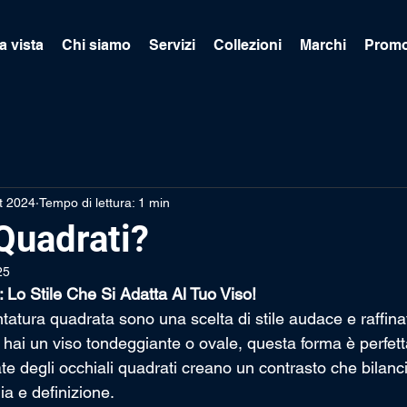
a vista
Chi siamo
Servizi
Collezioni
Marchi
Promo
t 2024
Tempo di lettura: 1 min
Quadrati?
25
 Lo Stile Che Si Adatta Al Tuo Viso!
ntatura quadrata sono una scelta di stile audace e raffinat
hai un viso tondeggiante o ovale, questa forma è perfetta
e degli occhiali quadrati creano un contrasto che bilancia 
a e definizione.