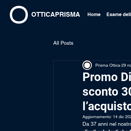
OTTICAPRISMA
Home
Esame dell
All Posts
Prisma Ottica
29 n
Promo D
sconto 30
l’acquist
Aggiornamento:
14 dic 20
Da 37 anni nel nostr