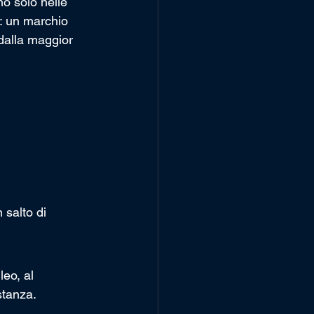
no solo nelle 
: un marchio 
 dalla maggior 
salto di 
eo, al 
stanza.