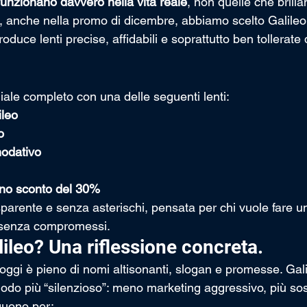
e funzionano davvero nella vita reale
, non quelle che brilla
, anche nella promo di dicembre, abbiamo scelto Galileo
roduce lenti precise, affidabili e soprattutto ben tollerate
ale completo con una delle seguenti lenti:
ileo
o
odativo
uno sconto del 30%
arente e senza asterischi, pensata per chi vuole fare un 
e senza compromessi.
ileo? Una riflessione concreta.
i oggi è pieno di nomi altisonanti, slogan e promesse. Galil
 modo più “silenzioso”: meno marketing aggressivo, più so
nguono per: