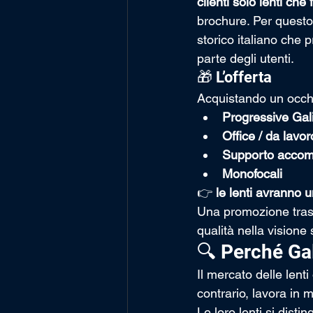
clienti solo lenti ch
brochure. Per questo
storico italiano che p
parte degli utenti.
🎁 L’offerta
Acquistando un occhi
Progressive Gal
Office / da lavor
Supporto accom
Monofocali
👉 
le lenti avranno 
Una promozione trasp
qualità nella vision
🔍 Perché Gal
Il mercato delle lent
contrario, lavora in
Le loro lenti si disti