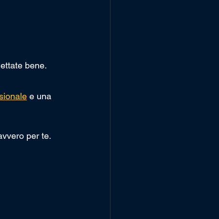
gettate bene.
ssionale
 e una 
vvero per te.