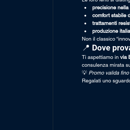
precisione nella
comfort stabile 
trattamenti resis
produzione italia
Non il classico “inn
📍 Dove prov
Ti aspettiamo in 
via 
consulenza mirata sull
💡 
Promo valida fino
Regalati uno sguardo