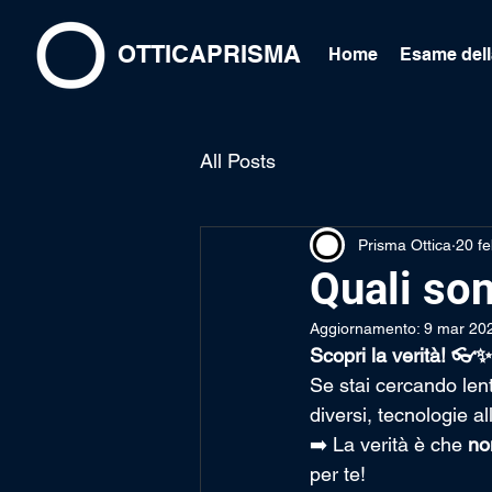
OTTICAPRISMA
Home
Esame dell
All Posts
Prisma Ottica
20 f
Quali son
Aggiornamento:
9 mar 20
Scopri la verità! 👓✨
Se stai cercando lent
diversi, tecnologie 
➡️ La verità è che 
no
per te!