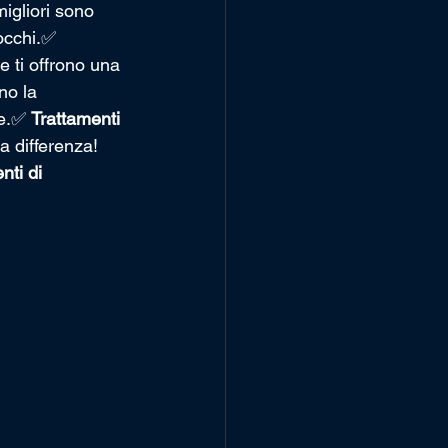
migliori sono 
 occhi.✅ 
e ti offrono una 
no la 
le.✅ 
Trattamenti 
la differenza!
ti di 