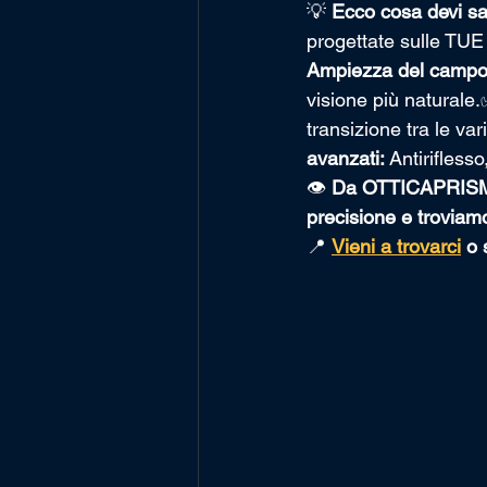
💡 
Ecco cosa devi sa
progettate sulle TUE e
Ampiezza del campo 
visione più naturale.
transizione tra le va
avanzati:
 Antirifless
👁️ 
Da OTTICAPRISMA a
precisione e troviamo
📍 
Vieni a trovarci
 o 